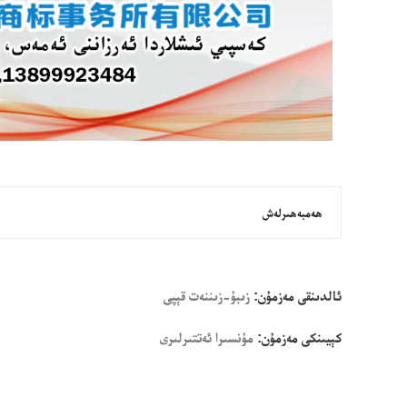
ھەمبەھىرلەش
ئالدىنقى مەزمۇن:
زىبۇ-زىننەت قېپى
كېيىنكى مەزمۇن:
مۇنسىرا ئەتتىرلىرى