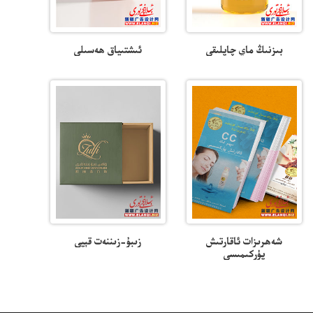
بىزنىڭ ماي چاپلىقى
ئىشتىياق ھەسىلى
شەھرىزات ئاقارتىش
زىبۇ-زىننەت قېپى
پۈركىمىسى