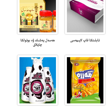
تابلىتكا قاپ لايىھەسى
ھەسەل يەشىك ۋە بوتولكا
چاپلاق