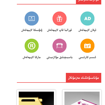
ئېلان لايىھەلەش
ئورالما قاپ لايىھەلەش
ۋىۋىسكا لايىھەلەش
ئىسىم كارتىسى
باسمىچىلىق مۇلازىمىتى
ماركا لايىھەلەش
مۇناسىۋەتلىك مەزمۇنلار