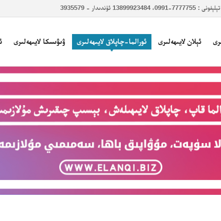
دىدار - 3935579
رى
ئېلان لايىھەلىرى
ئورالما-چاپلاق لايىھەلىرى
ۋىۋىسكا لايىھەلىرى
ئ