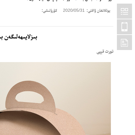
يوللانغان ۋاقتى:
2020/05/31
كۆرۈلىشى:
بىزلايىھەلىگەن ب
تورت قېپى