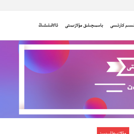
ىسىم كارتىسى
باسمىچىلىق مۇلازىمىتى
ئالاقىلىشىڭ
مۇلازىمەتلىرىمىز