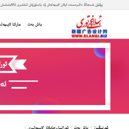
پۈتۈن شىنجاڭ دائىرىسىدە ئېلان لايىھەلەش ۋە باستۇرۇش ئىشلىرى ئالاقىلىشىش تېلېفونى : 7777755-0991، 13899923484 ئۈن
باش بەت
ماركا لايىھەلى
ئورنىڭىز:
باش بەت
ئورالما-چاپلاق لايىھەلىرى