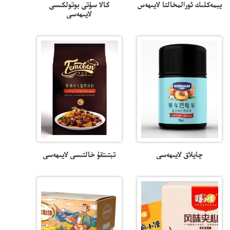
يېمەكلىك ئورالمخالتا لايىھەس
كالا سۈتى بوتولكىسى
لايىھەسى
چاپلاق لايىھەسى
تېتىتقۇ خالتىسى لايىھەسى