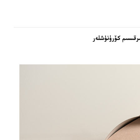
ىرقىسىم كۆرۈنۈشلەر