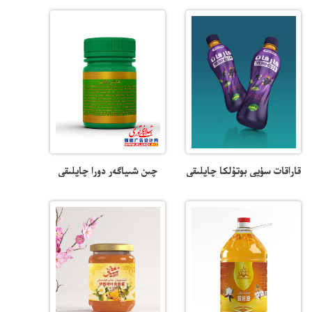
قاراقات سۈيى بوتۇلكا چاپلىقى
چىن شىپاگەر دورا چاپلىقى