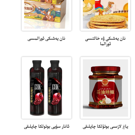
نان يەشىكى ۋە خالتىسى
نان يەشىكى ئورالمىسى
ئورالما
ياغ لازىسى بوتۇلكا چاپلىقى
ئانار سۈيى بوتولكا چاپلىقى